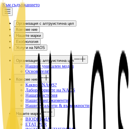
Към съдържанието
Организация с алтруистична цел
Кои сме ние
Нашите марки
Екобиология
Услуги на NAOS
Организация с алтруистична цел
Нашият уникален модел
Основателят
Кои сме ние
Какво е NAOS?
Лабораториите на NAOS
Нашата история
Нашите ангажименти
Нашите таланти & възможности
Нашите марки
BIODERMA
ETAT PUR