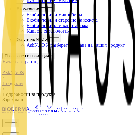
INSTITUT ESTHEDERM
Екобиология
Екобиология и микробиом
Екобиология и стареене на кожата
Екобиологията и вашата кожа
Какво е екобиология?
Услуги на NAOS
AskNAOS, разберете състава на вашия продукт
Показване на навигацията
Начална страница
AskNAOS
Продукти
Подробности за продукта
Зареждане