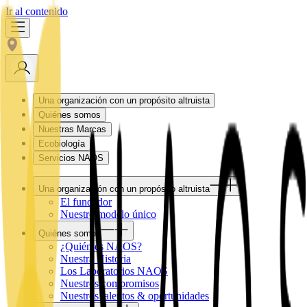
Ir al contenido
Una organización con un propósito altruista
Quiénes somos
Nuestras Marcas
Ecobiología
Servicios NAOS
Una organización con un propósito altruista
El fundador
Nuestro modelo único
Quiénes somos
¿Quién es NAOS?
Nuestra Historia
Los Laboratorios NAOS
Nuestros compromisos
Nuestros talentos & oportunidades