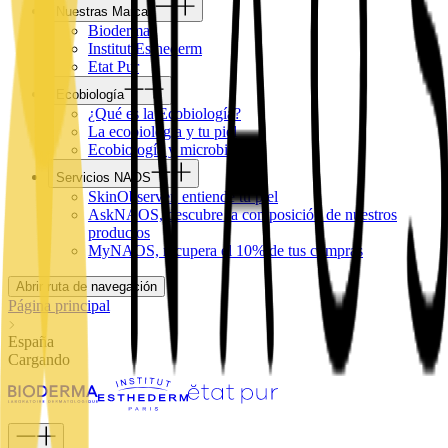
Nuestras Marcas
Bioderma
Institut Esthederm
Etat Pur
Ecobiología
¿Qué es la Ecobiología?
La ecobiología y tu piel
Ecobiología y microbioma
Servicios NAOS
SkinObserver, entiende tu piel
AskNAOS, descubre la composición de nuestros
productos
MyNAOS, recupera el 10% de tus compras
Abrir ruta de navegación
Página principal
España
Cargando