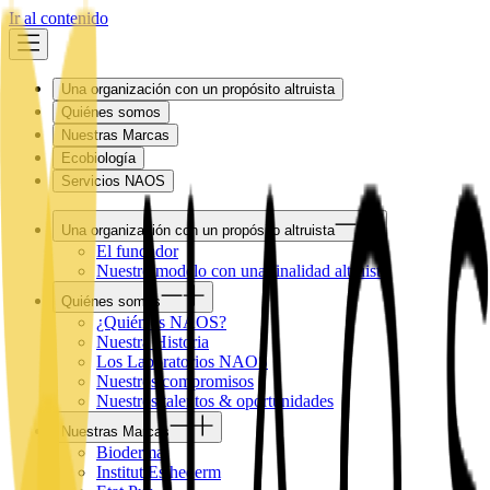
Ir al contenido
Una organización con un propósito altruista
Quiénes somos
Nuestras Marcas
Ecobiología
Servicios NAOS
Una organización con un propósito altruista
El fundador
Nuestro modelo con una finalidad altruista
Quiénes somos
¿Quién es NAOS?
Nuestra Historia
Los Laboratorios NAOS
Nuestros compromisos
Nuestros talentos & oportunidades
Nuestras Marcas
Bioderma
Institut Esthederm