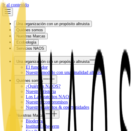
Ir al contenido
Una organización con un propósito altruista
Quiénes somos
Nuestras Marcas
Ecobiología
Servicios NAOS
Una organización con un propósito altruista
El fundador
Nuestro modelo con una finalidad altruista
Quiénes somos
¿Quién es NAOS?
Nuestra Historia
Los Laboratorios NAOS
Nuestros compromisos
Nuestros talentos & oportunidades
Nuestras Marcas
Bioderma
Institut Esthederm