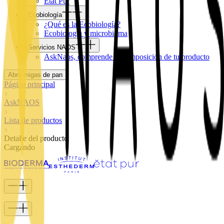
Etat Pur
Ecobiología
¿Qué es la Ecobiología?
Ecobiología y microbioma
Servicios NAOS
AskNaos, comprende la composición de tu producto
Abrir migas de pan
Página principal
AskNAOS
Lista de productos
Detalle del producto
Cargando