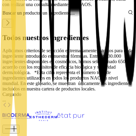
con realizar una consulta mediante AskNAOS.
Buscar un producto, un ingrediente,...
Todos nuestros ingredientes
Aplicamos criterios de selección extremadamente estrictos para cada
ingrediente introducido en nuestras fórmulas. Entre los 30.000
ingredientes disponibles en cosméticos, hemos seleccionado 650* de
acuerdo con los requisitos de eficacia biológica y seguridad
dermatológica. *Esta cifra representa el número total de
ingredientes utilizados en todos los productos NAOS a nivel
mundial. En este glosario, se muestran únicamente los ingredientes
incluidos en nuestra cartera de productos locales.
Cargando
.
.
.