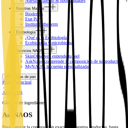
Nuestros talento & oportunidades
Nuestras Marcas
Bioderma
Etat Pur
Institut Esthederm
Ecobiología
¿Qué es la Ecobiología?
Ecobiología y microbioma
Servicios NAOS
SkinObserver, entiende tu piel
AskNaos, comprende la composición de tu producto
MyNAOS, tu cuenta personalizada
Abrir migas de pan
Página principal
AskNAOS
Glosario de ingredientes
AskNAOS
Para conocer la composición exacta de nuestros productos, basta