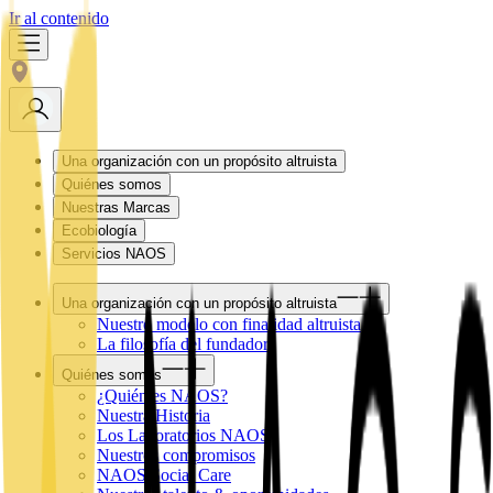
Ir al contenido
Una organización con un propósito altruista
Quiénes somos
Nuestras Marcas
Ecobiología
Servicios NAOS
Una organización con un propósito altruista
Nuestro modelo con finalidad altruista
La filosofía del fundador
Quiénes somos
¿Quién es NAOS?
Nuestra Historia
Los Laboratorios NAOS
Nuestros compromisos
NAOS Social Care