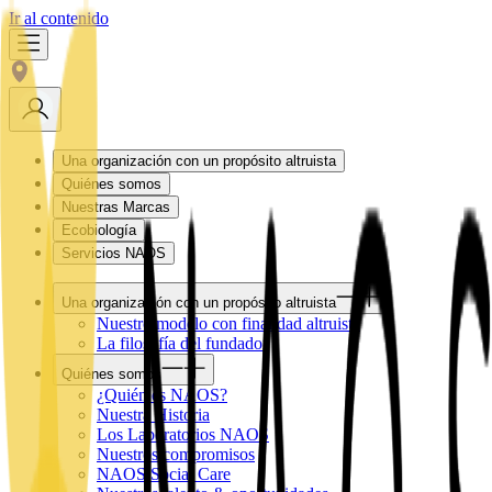
Ir al contenido
Una organización con un propósito altruista
Quiénes somos
Nuestras Marcas
Ecobiología
Servicios NAOS
Una organización con un propósito altruista
Nuestro modelo con finalidad altruista
La filosofía del fundador
Quiénes somos
¿Quién es NAOS?
Nuestra Historia
Los Laboratorios NAOS
Nuestros compromisos
NAOS Social Care