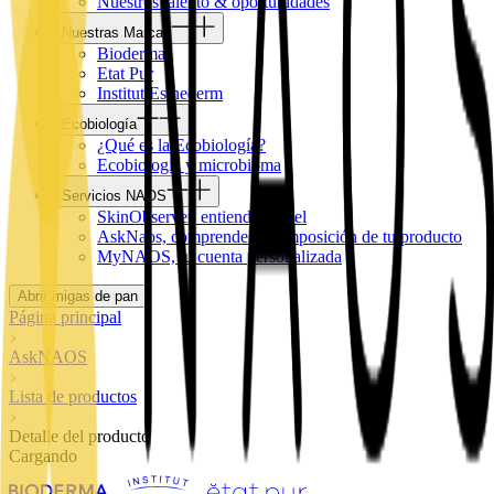
Nuestros talento & oportunidades
Nuestras Marcas
Bioderma
Etat Pur
Institut Esthederm
Ecobiología
¿Qué es la Ecobiología?
Ecobiología y microbioma
Servicios NAOS
SkinObserver, entiende tu piel
AskNaos, comprende la composición de tu producto
MyNAOS, tu cuenta personalizada
Abrir migas de pan
Página principal
AskNAOS
Lista de productos
Detalle del producto
Cargando