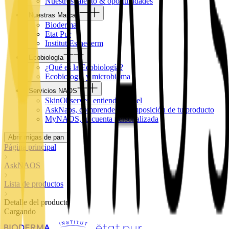
Nuestros talento & oportunidades
Nuestras Marcas
Bioderma
Etat Pur
Institut Esthederm
Ecobiología
¿Qué es la Ecobiología?
Ecobiología y microbioma
Servicios NAOS
SkinObserver, entiende tu piel
AskNaos, comprende la composición de tu producto
MyNAOS, tu cuenta personalizada
Abrir migas de pan
Página principal
AskNAOS
Lista de productos
Detalle del producto
Cargando