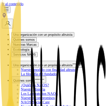
Ir al contenido
Una organización con un propósito altruista
Quiénes somos
Nuestras Marcas
Ecobiología
Servicios NAOS
Una organización con un propósito altruista
Nuestro modelo con finalidad altruista
La filosofía del fundador
Quiénes somos
¿Quién es NAOS?
Nuestra Historia
Los Laboratorios NAOS
Nuestros compromisos
NAOS Social Care