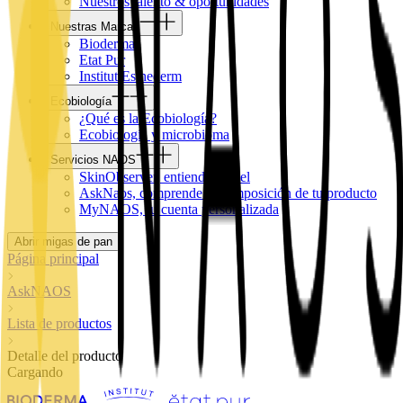
Nuestros talento & oportunidades
Nuestras Marcas
Bioderma
Etat Pur
Institut Esthederm
Ecobiología
¿Qué es la Ecobiología?
Ecobiología y microbioma
Servicios NAOS
SkinObserver, entiende tu piel
AskNaos, comprende la composición de tu producto
MyNAOS, tu cuenta personalizada
Abrir migas de pan
Página principal
AskNAOS
Lista de productos
Detalle del producto
Cargando