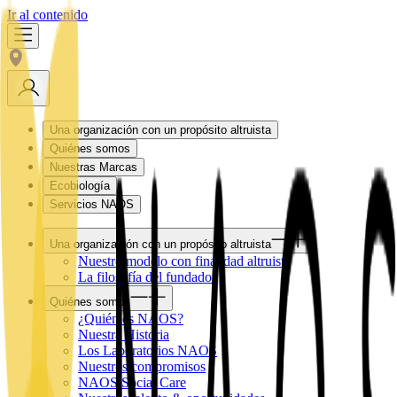
Ir al contenido
Una organización con un propósito altruista
Quiénes somos
Nuestras Marcas
Ecobiología
Servicios NAOS
Una organización con un propósito altruista
Nuestro modelo con finalidad altruista
La filosofía del fundador
Quiénes somos
¿Quién es NAOS?
Nuestra Historia
Los Laboratorios NAOS
Nuestros compromisos
NAOS Social Care