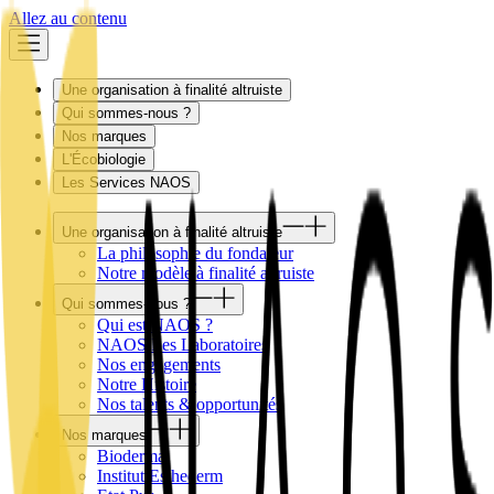
Allez au contenu
Une organisation à finalité altruiste
Qui sommes-nous ?
Nos marques
L'Écobiologie
Les Services NAOS
Une organisation à finalité altruiste
La philosophie du fondateur
Notre modèle à finalité altruiste
Qui sommes-nous ?
Qui est NAOS ?
NAOS Les Laboratoires
Nos engagements
Notre Histoire
Nos talents & opportunités
Nos marques
Bioderma
Institut Esthederm