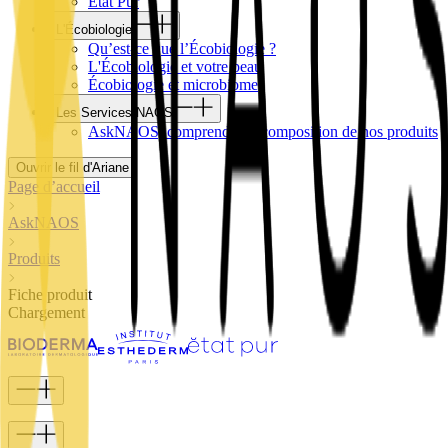
Etat Pur
L'Écobiologie
Qu’est-ce que l’Écobiologie ?
L'Écobiologie et votre peau
Écobiologie et microbiome
Les Services NAOS
AskNAOS, comprendre la composition de nos produits
Ouvrir le fil d'Ariane
Page d’accueil
AskNAOS
Produits
Fiche produit
Chargement