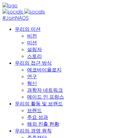
#JoinNAOS
우리의 미션
비전
미션
설립자
스토리
우리의 접근 방식
에코바이올로지
연구
혁신
과학자 네트워크
메이드 인 프랑스
우리의 활동 및 브랜드
브랜드
주요 성과
해외 진출 현황
우리의 경영 원칙
주주재단