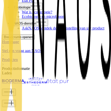
Etat Pur
Ecobiologie
Wat is ecobiologie?
Ecobiologie en microbioom
NAOS-diensten
AskNAOS, ontdek de samenstelling van uw product
Breadcrumb openen
Homepage
Stel een vraag aan NAOS
Producten
Productinformatie
Laden