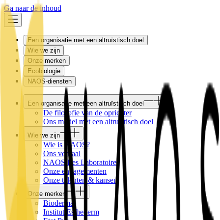
Ga naar de inhoud
Een organisatie met een altruïstisch doel
Wie we zijn
Onze merken
Ecobiologie
NAOS-diensten
Een organisatie met een altruïstisch doel
De filosofie van de oprichter
Ons model met een altruïstisch doel
Wie we zijn
Wie is NAOS?
Ons verhaal
NAOS Les Laboratoires
Onze engagementen
Onze talenten & kansen
Onze merken
Bioderma
Institut Esthederm