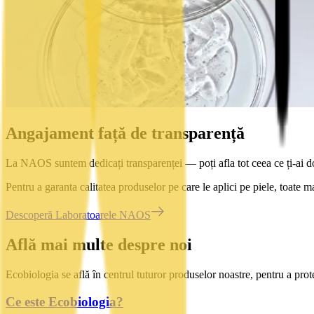
Angajament față de transparență
La NAOS suntem dedicați transparenței — poți afla tot ceea ce ți-ai d
Pentru a garanta calitatea produselor pe care le aplici pe piele, toate m
Descoperă Laboratoarele NAOS
Află mai multe despre noi
Ecobiologia se află în centrul tuturor produselor noastre, pentru a protej
Ce este Ecobiologia?