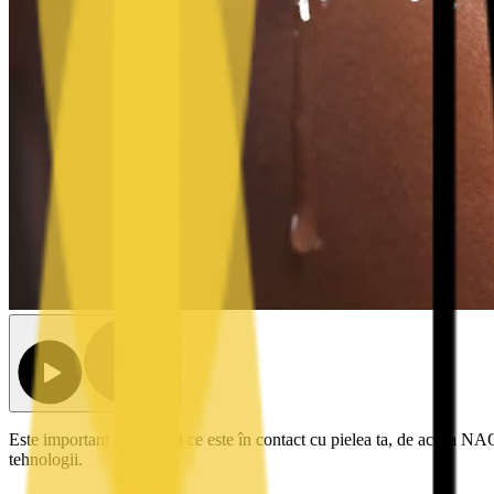
Este important să înțelegi ce este în contact cu pielea ta, de aceea NA
tehnologii.