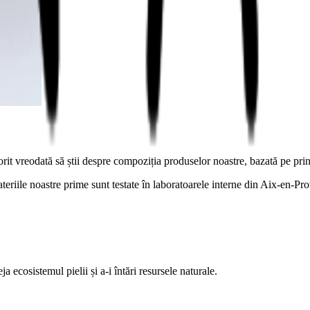
orit vreodată să știi despre compoziția produselor noastre, bazată pe pr
ateriile noastre prime sunt testate în laboratoarele interne din Aix-en-Pr
a ecosistemul pielii și a-i întări resursele naturale.