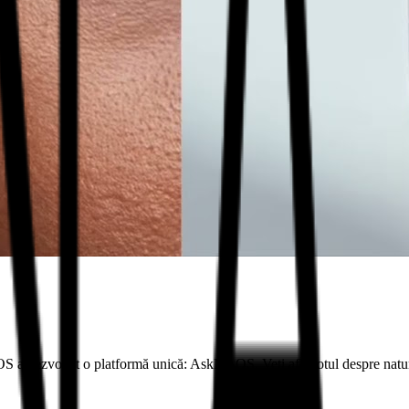
OS a dezvoltat o platformă unică: AskNAOS. Veți afla totul despre natura