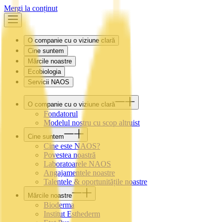
Mergi la conținut
O companie cu o viziune clară
Cine suntem
Mărcile noastre
Ecobiologia
Servicii NAOS
O companie cu o viziune clară
Fondatorul
Modelul nostru cu scop altruist
Cine suntem
Cine este NAOS?
Povestea noastră
Laboratoarele NAOS
Angajamentele noastre
Talentele & oportunitățile noastre
Mărcile noastre
Bioderma
Institut Esthederm