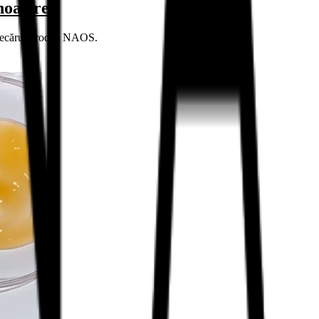
noastre
r fiecărui produs NAOS.