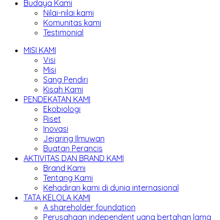
Budaya Kami
Nilai-nilai kami
Komunitas kami
Testimonial
MISI KAMI
Visi
Misi
Sang Pendiri
Kisah Kami
PENDEKATAN KAMI
Ekobiologi
Riset
Inovasi
Jejaring Ilmuwan
Buatan Perancis
AKTIVITAS DAN BRAND KAMI
Brand Kami
Tentang Kami
Kehadiran kami di dunia internasional
TATA KELOLA KAMI
A shareholder foundation
Perusahaan independent yang bertahan lama