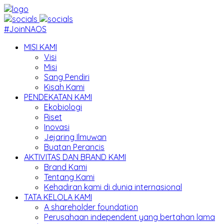
#JoinNAOS
MISI KAMI
Visi
Misi
Sang Pendiri
Kisah Kami
PENDEKATAN KAMI
Ekobiologi
Riset
Inovasi
Jejaring Ilmuwan
Buatan Perancis
AKTIVITAS DAN BRAND KAMI
Brand Kami
Tentang Kami
Kehadiran kami di dunia internasional
TATA KELOLA KAMI
A shareholder foundation
Perusahaan independent yang bertahan lama