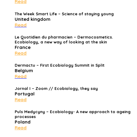
Read
The Week Smart Life
– Science of staying young
United kingdom
Read
Le Quotidien du pharmacien
– Dermocosmetics.
Ecobiology, a new way of looking at the skin
France
Read
Dermactu
– First Ecobiology Summit in Split
Belgium
Read
Jornal I
– Zoom // Ecobiology, they say
Portugal
Read
Puls Medycyny
– Ecobiology- A new approach to ageing
processes
Poland
Read