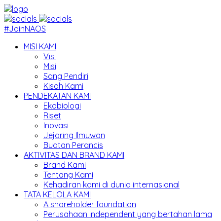
#JoinNAOS
MISI KAMI
Visi
Misi
Sang Pendiri
Kisah Kami
PENDEKATAN KAMI
Ekobiologi
Riset
Inovasi
Jejaring Ilmuwan
Buatan Perancis
AKTIVITAS DAN BRAND KAMI
Brand Kami
Tentang Kami
Kehadiran kami di dunia internasional
TATA KELOLA KAMI
A shareholder foundation
Perusahaan independent yang bertahan lama