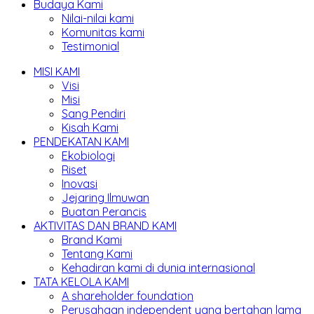
Budaya Kami
Nilai-nilai kami
Komunitas kami
Testimonial
MISI KAMI
Visi
Misi
Sang Pendiri
Kisah Kami
PENDEKATAN KAMI
Ekobiologi
Riset
Inovasi
Jejaring Ilmuwan
Buatan Perancis
AKTIVITAS DAN BRAND KAMI
Brand Kami
Tentang Kami
Kehadiran kami di dunia internasional
TATA KELOLA KAMI
A shareholder foundation
Perusahaan independent yang bertahan lama