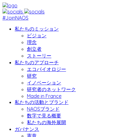
#JoinNAOS
私たちのミッション
ビジョン
理念
創立者
ストーリー
私たちのアプローチ
エコバイオロジー
研究
イノベーション
研究者のネットワーク
Made in France
私たちの活動とブランド
NAOSブランド
数字で見る概要
私たちの海外展開
ガバナンス
憲章