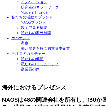
イノベーション
研究者のネットワーク
Made in France
私たちの活動とブランド
NAOSブランド
数字で見る概要
私たちの海外展開
ガバナンス
憲章
長い歴史を持つ独立資本企業
ナオスのカルチャー
私たちの価値
私たちのコミュニティ
従業員の声
海外におけるプレゼンス
NAOSは48の関連会社を所有し、130