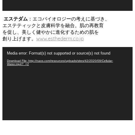
エステダム
：エコバイオロジーの考えに基づき、
エステティックと皮膚科学を融合。肌の再教育
を促し、美しく健やかに進化するための肌を
創り上げます。
www.esthederm.co.jp
動
Media error: Format(s) not supported or source(s) not found
画
Download File: http://naos.com/resources/uploads/sites/42/2020/09/Cellular-
プ
Water.mp4?_=2
レ
ー
ヤ
ー