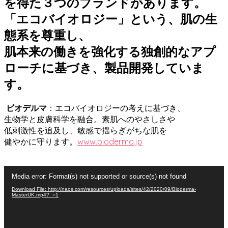
を得た３つのブランドがあります。
「エコバイオロジー」という、肌の生
態系を尊重し、
肌本来の働きを強化する独創的なアプ
ローチに基づき、製品開発していま
す。
ビオデルマ
：エコバイオロジーの考えに基づき、
生物学と皮膚科学を融合。素肌へのやさしさや
低刺激性を追及し、敏感で揺らぎがちな肌を
健やかに守ります。
www.bioderma.jp
動
Media error: Format(s) not supported or source(s) not found
画
Download File: http://naos.com/resources/uploads/sites/42/2020/09/Bioderma-
プ
MasterUK.mp4?_=1
レ
ー
ヤ