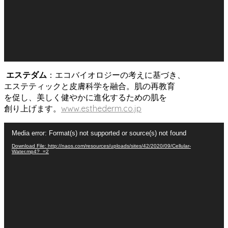
ー
エステダム
：エコバイオロジーの考えに基づき、
エステティックと皮膚科学を融合。肌の再教育
を促し、美しく健やかに進化するための肌を
創り上げます。
www.esthederm.co.jp
動
Media error: Format(s) not supported or source(s) not found
画
Download File: http://naos.com/resources/uploads/sites/42/2020/09/Cellular-
プ
Water.mp4?_=2
レ
ー
ヤ
ー