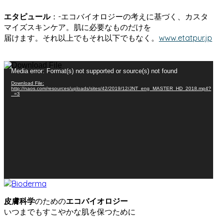
エタピュール
：-エコバイオロジーの考えに基づく、カスタ
マイズスキンケア。肌に必要なものだけを
届けます。それ以上でもそれ以下でもなく。
www.etatpur.jp
動
Media error: Format(s) not supported or source(s) not found
画
Download File:
プ
http://naos.com/resources/uploads/sites/42/2019/12/JNT_eng_MASTER_HD_2018.mp4?
_=3
レ
ー
ヤ
ー
皮膚科学
のための
エコバイオロジー
いつまでもすこやかな肌を保つために