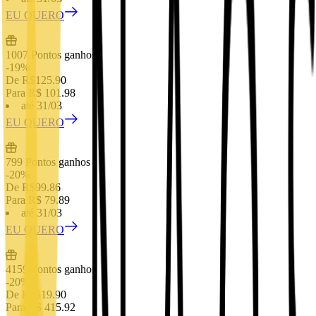
EU QUERO
1007
Pontos ganhos
-
19
%
De R$
125.90
Para R$
101.98
até 31/03
EU QUERO
799
Pontos ganhos
-
20
%
De R$
99.86
Para R$
79.89
até 31/03
EU QUERO
4159
Pontos ganhos
-
20
%
De R$
519.90
Para R$
415.92