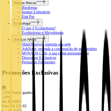
Nossas Marcas
Bioderma
Institut Esthederm
Etat Pur
Ecobiologia
O que é Ecobiologia?
Ecobiologia e Microbioma
Serviços NAOS
SkinObserver, entenda sua pele
AskNaos, entenda a composição de seu produto
MyNAOS Club, a sua conta personalizada
Descontos Exclusivos
Perguntas Frequentes
Promoções Exclusivas
1359
Pontos ganhos
-
20
%
De R$
169.9
Para R$
135.92
até 31/03