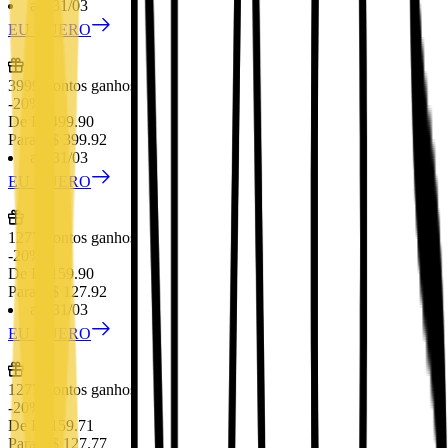
até 31/03
EU QUERO
3999
Pontos ganhos
-
20
%
De R$
499.90
Para R$
399.92
até 31/03
EU QUERO
1277
Pontos ganhos
-
20
%
De R$
159.90
Para R$
127.92
até 31/03
EU QUERO
1277
Pontos ganhos
-
20
%
De R$
159.71
Para R$
127.77