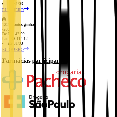
até 31/03
EU QUERO
1259
Pontos ganhos
-
20
%
De R$
143.90
Para R$
115.12
até 31/03
EU QUERO
Farmácias
participantes