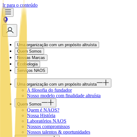
Ir para o conteúdo
Uma organização com um propósito altruísta
Quem Somos
Nossas Marcas
Ecobiologia
Serviços NAOS
Uma organização com um propósito altruísta
A filosofia do fundador
Nosso modelo com finalidade altruísta
Quem Somos
Quem é NAOS?
Nossa História
Laboratórios NAOS
Nossos compromissos
Nossos talentos & oportunidades