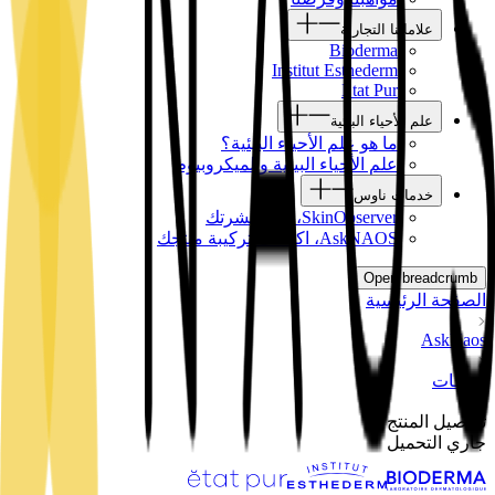
علاماتنا التجارية
Bioderma
Institut Esthederm
Etat Pur
علم الأحياء البيئية
ما هو علم الأحياء البيئية؟
علم الأحياء البيئية والميكروبيوم
خدمات ناوس
SkinObserver، افهم بشرتك
AskNAOS، اكتشف تركيبة منتجك
Open breadcrumb
الصفحة الرئيسية
AskNaos
منتجات
تفاصيل المنتج
جاري التحميل