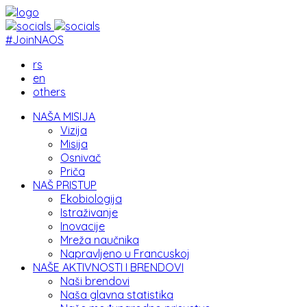
#JoinNAOS
rs
en
others
NAŠA MISIJA
Vizija
Misija
Osnivač
Priča
NAŠ PRISTUP
Ekobiologija
Istraživanje
Inovacije
Mreža naučnika
Napravljeno u Francuskoj
NAŠE AKTIVNOSTI I BRENDOVI
Naši brendovi
Naša glavna statistika