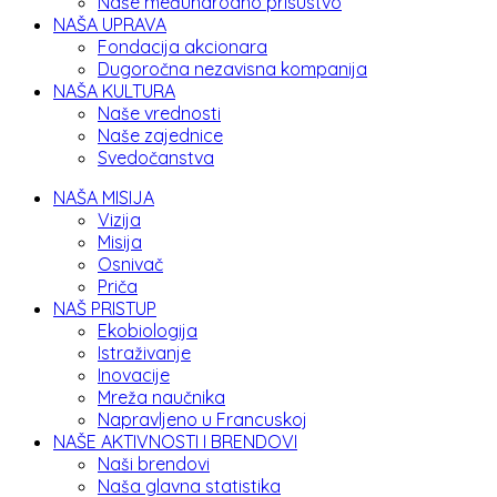
Naše međunarodno prisustvo
NAŠA UPRAVA
Fondacija akcionara
Dugoročna nezavisna kompanija
NAŠA KULTURA
Naše vrednosti
Naše zajednice
Svedočanstva
NAŠA MISIJA
Vizija
Misija
Osnivač
Priča
NAŠ PRISTUP
Ekobiologija
Istraživanje
Inovacije
Mreža naučnika
Napravljeno u Francuskoj
NAŠE AKTIVNOSTI I BRENDOVI
Naši brendovi
Naša glavna statistika