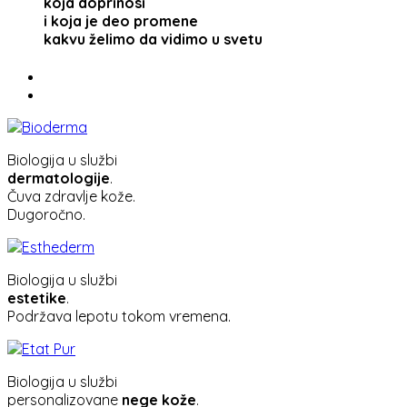
koja doprinosi
i koja je deo promene
kakvu želimo da vidimo u svetu
Biologija u službi
dermatologije
.
Čuva zdravlje kože.
Dugoročno.
Biologija u službi
estetike
.
Podržava lepotu tokom vremena.
Biologija u službi
personalizovane
nege kože
.