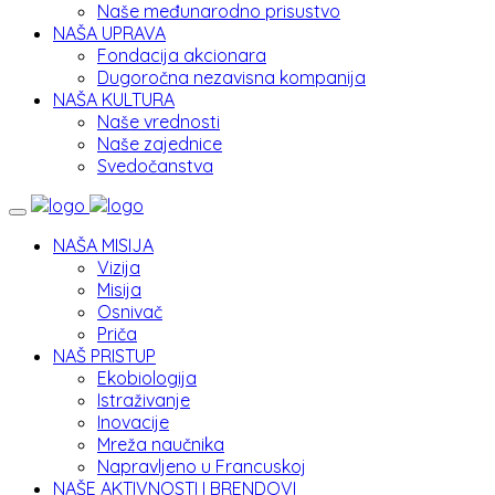
Naše međunarodno prisustvo
NAŠA UPRAVA
Fondacija akcionara
Dugoročna nezavisna kompanija
NAŠA KULTURA
Naše vrednosti
Naše zajednice
Svedočanstva
NAŠA MISIJA
Vizija
Misija
Osnivač
Priča
NAŠ PRISTUP
Ekobiologija
Istraživanje
Inovacije
Mreža naučnika
Napravljeno u Francuskoj
NAŠE AKTIVNOSTI I BRENDOVI