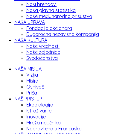
Naši brendovi
Naša glavna statistika
Naše međunarodno prisustvo
NAŠA UPRAVA
Fondacija akcionara
Dugoročna nezavisna kompanija
NAŠA KULTURA
Naše vrednosti
Naše zajednice
Svedočanstva
NAŠA MISIJA
Vizija
Misija
Osnivač
Priča
NAŠ PRISTUP
Ekobiologija
Istraživanje
Inovacije
Mreža naučnika
Napravljeno u Francuskoj