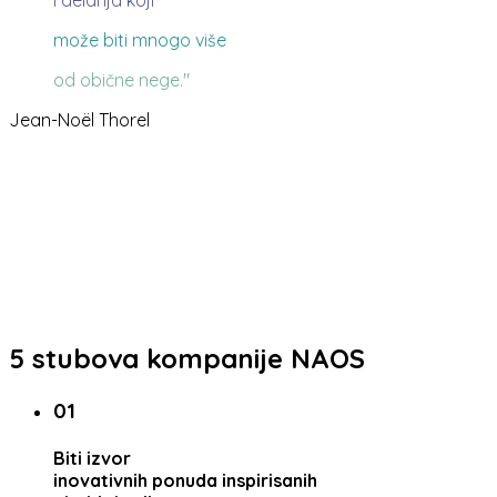
može biti mnogo više
od obične nege."
Jean-Noël Thorel
5 stubova kompanije NAOS
01
Biti izvor
inovativnih ponuda inspirisanih