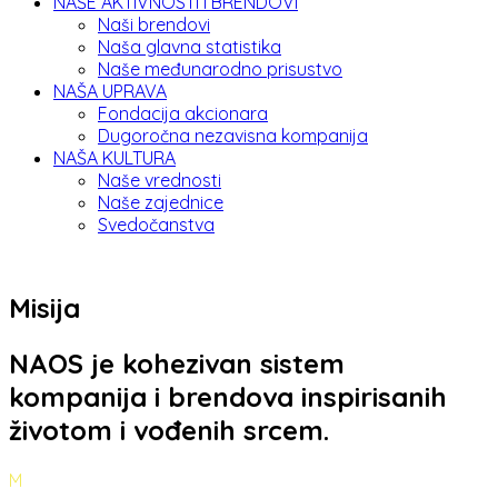
NAŠE AKTIVNOSTI I BRENDOVI
Naši brendovi
Naša glavna statistika
Naše međunarodno prisustvo
NAŠA UPRAVA
Fondacija akcionara
Dugoročna nezavisna kompanija
NAŠA KULTURA
Naše vrednosti
Naše zajednice
Svedočanstva
Misija
NAOS je kohezivan sistem
kompanija i brendova inspirisanih
životom i vođenih srcem.
M