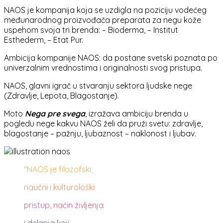
NAOS je kompanija koja se uzdigla na poziciju vodećeg
međunarodnog proizvođača preparata za negu kože
uspehom svoja tri brenda: – Bioderma, – Institut
Esthederm, – Etat Pur.
Ambicija kompanije NAOS: da postane svetski poznata po
univerzalnim vrednostima i originalnosti svog pristupa.
NAOS, glavni igrač u stvaranju sektora ljudske nege
(Zdravlje, Lepota, Blagostanje).
Moto
Nega pre svega
, izražava ambiciju brenda u
pogledu nege kakvu NAOS želi da pruži svetu: zdravlje,
blagostanje – pažnju, ljubaznost – naklonost i ljubav.
"NAOS je filozofski,
naučni i kulturološki
pristup, način življenja
i delanja koji