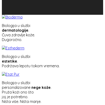
Biologija u službi
dermatologije
.
Čuva zdravlje kože.
Dugoročno.
Biologija u službi
estetike
.
Podržava lepotu tokom vremena.
Biologija u službi
personalizovane
nege kože
.
Pruža koži ono što
joj je potrebno.
Ništa više. Ništa manje.