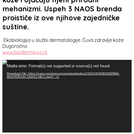
mehanizmi. Uspeh 3 NAOS brenda
proističe iz ove njihove zajedničke
suštine.
Ekobiologija u službi dermatologije. Čuva zdravlje kože.
Dugoročno.
www.bioderma.co.rs
Прегледач
Media error: Format(s) not supported or source(s) not found
видео
записа
Download File: https://naos.com/resources/uploads/sites/23/2019/05/BIODERMA-
MASTERVUK-150522-HD-1.mp4?_=1