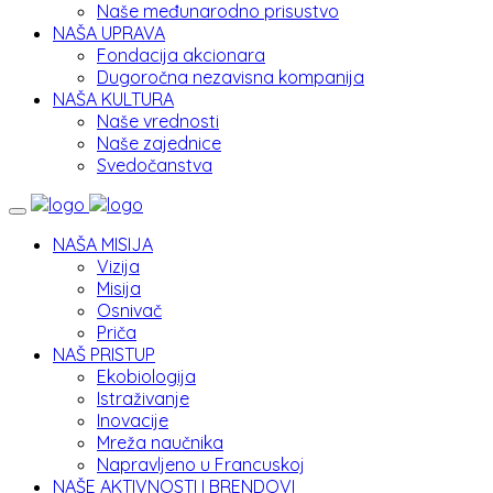
Naše međunarodno prisustvo
NAŠA UPRAVA
Fondacija akcionara
Dugoročna nezavisna kompanija
NAŠA KULTURA
Naše vrednosti
Naše zajednice
Svedočanstva
NAŠA MISIJA
Vizija
Misija
Osnivač
Priča
NAŠ PRISTUP
Ekobiologija
Istraživanje
Inovacije
Mreža naučnika
Napravljeno u Francuskoj
NAŠE AKTIVNOSTI I BRENDOVI