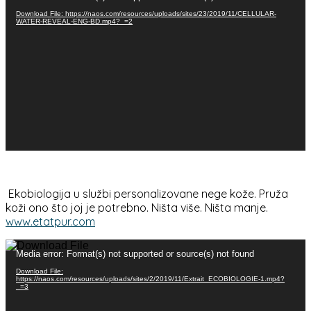
видео
записа
Download File: https://naos.com/resources/uploads/sites/23/2019/11/CELLULAR-
WATER-REVEAL-ENG-BD.mp4?_=2
Ekobiologija u službi personalizovane nege kože. Pruža
koži ono što joj je potrebno. Ništa više. Ništa manje.
www.etatpur.com
Прегледач
Media error: Format(s) not supported or source(s) not found
видео
записа
Download File:
https://naos.com/resources/uploads/sites/2/2019/11/Extrait_ECOBIOLOGIE-1.mp4?
_=3