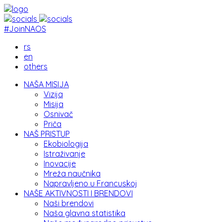
#JoinNAOS
rs
en
others
NAŠA MISIJA
Vizija
Misija
Osnivač
Priča
NAŠ PRISTUP
Ekobiologija
Istraživanje
Inovacije
Mreža naučnika
Napravljeno u Francuskoj
NAŠE AKTIVNOSTI I BRENDOVI
Naši brendovi
Naša glavna statistika