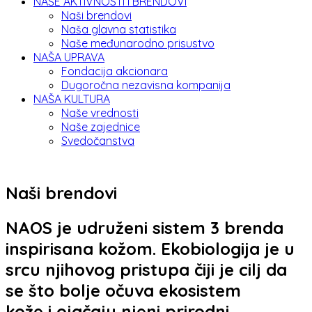
NAŠE AKTIVNOSTI I BRENDOVI
Naši brendovi
Naša glavna statistika
Naše međunarodno prisustvo
NAŠA UPRAVA
Fondacija akcionara
Dugoročna nezavisna kompanija
NAŠA KULTURA
Naše vrednosti
Naše zajednice
Svedočanstva
Naši brendovi
NAOS je udruženi sistem 3 brenda
inspirisana kožom. Ekobiologija je u
srcu njihovog pristupa čiji je cilj da
se što bolje očuva ekosistem
kože i ojačaju njeni prirodni