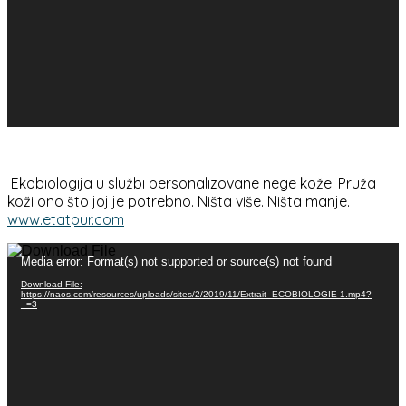
Ekobiologija u službi personalizovane nege kože. Pruža
koži ono što joj je potrebno. Ništa više. Ništa manje.
www.etatpur.com
Прегледач
Media error: Format(s) not supported or source(s) not found
видео
записа
Download File:
https://naos.com/resources/uploads/sites/2/2019/11/Extrait_ECOBIOLOGIE-1.mp4?
_=3