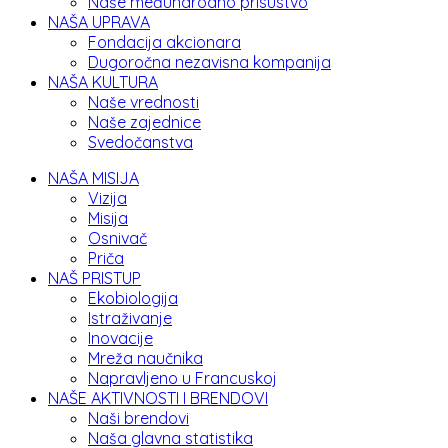
Naše međunarodno prisustvo
NAŠA UPRAVA
Fondacija akcionara
Dugoročna nezavisna kompanija
NAŠA KULTURA
Naše vrednosti
Naše zajednice
Svedočanstva
NAŠA MISIJA
Vizija
Misija
Osnivač
Priča
NAŠ PRISTUP
Ekobiologija
Istraživanje
Inovacije
Mreža naučnika
Napravljeno u Francuskoj
NAŠE AKTIVNOSTI I BRENDOVI
Naši brendovi
Naša glavna statistika