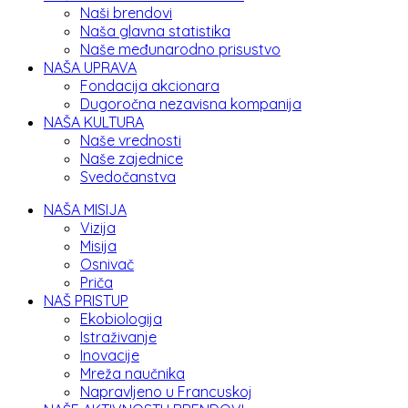
Naši brendovi
Naša glavna statistika
Naše međunarodno prisustvo
NAŠA UPRAVA
Fondacija akcionara
Dugoročna nezavisna kompanija
NAŠA KULTURA
Naše vrednosti
Naše zajednice
Svedočanstva
NAŠA MISIJA
Vizija
Misija
Osnivač
Priča
NAŠ PRISTUP
Ekobiologija
Istraživanje
Inovacije
Mreža naučnika
Napravljeno u Francuskoj